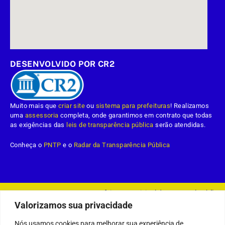
DESENVOLVIDO POR CR2
Muito mais que
criar site
ou
sistema para prefeituras
! Realizamos
uma
assessoria
completa, onde garantimos em contrato que todas
as exigências das
leis de transparência pública
serão atendidas.
Conheça o
PNTP
e o
Radar da Transparência Pública
Prefeitura Municipal da Demerval Lobão.
Todos os direitos reservados a
Valorizamos sua privacidade
Mapa do Site
Acessar Área Administrativa
Acessar o Webmail
Nós usamos cookies para melhorar sua experiência de