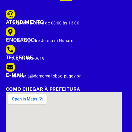
ATENDIMENTO
Segunda à Sexta de 08:00 às 13:00
ENDEREÇO
Avenida Padre Joaquim Nonato
TELEFONE
(86) 99413-0619
E-MAIL
ouvidoria@demervallobao.pi.gov.br
COMO CHEGAR À PREFEITURA