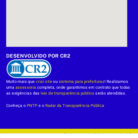
DESENVOLVIDO POR CR2
Muito mais que
criar site
ou
sistema para prefeituras
! Realizamos
uma
assessoria
completa, onde garantimos em contrato que todas
as exigências das
leis de transparência pública
serão atendidas.
Conheça o
PNTP
e o
Radar da Transparência Pública
Prefeitura Municipal da Demerval Lobão.
Todos os direitos reservados a