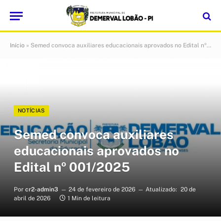
Início
»
Semed convoca auxiliares educacionais aprovados no Edital nº 001/2025
NOTÍCIAS
Semed convoca auxiliares
educacionais aprovados no
Edital nº 001/2025
Por
cr2-admin3
24 de fevereiro de 2026
Atualizado:
20 de
abril de 2026
1 Min de leitura