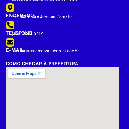
ENDEREÇO
Avenida Padre Joaquim Nonato
TELEFONE
(86) 99413-0619
E-MAIL
ouvidoria@demervallobao.pi.gov.br
COMO CHEGAR À PREFEITURA