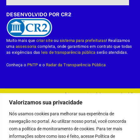
DESENVOLVIDO POR CR2
Muito mais que
criar site
ou
sistema para prefeituras
! Realizamos
uma
assessoria
completa, onde garantimos em contrato que todas
as exigências das
leis de transparência pública
serão atendidas.
Conheça o
PNTP
e o
Radar da Transparência Pública
Prefeitura Municipal da Demerval Lobão.
Todos os direitos reservados a
Valorizamos sua privacidade
Mapa do Site
Acessar Área Administrativa
Acessar o Webmail
Nós usamos cookies para melhorar sua experiência de
navegação no portal. Ao utilizar nosso portal, você concorda
com a política de monitoramento de cookies. Para ter mais
informações sobre como isso é feito, acesse Política de