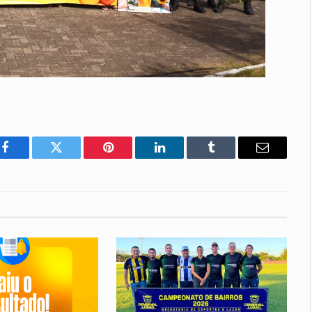
Facebook
Twitter
Pinterest
LinkedIn
Tumblr
E-
mail