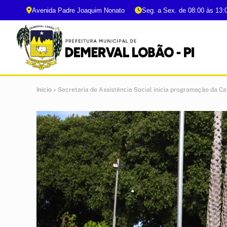
Avenida Padre Joaquim Nonato
Seg. a Sex. de 08:00 às 13:
Início
»
Secretaria de Assistência Social inicia programação da 