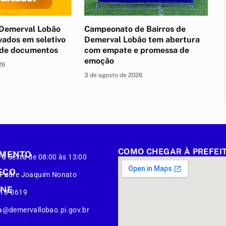
Demerval Lobão
Campeonato de Bairros de
vados em seletivo
Demerval Lobão tem abertura
 de documentos
com empate e promessa de
emoção
26
3 de agosto de 2026
COMO CHEGAR À PREFEI
IMENTO
à Sexta de 08:00 às 13:00
EÇO
 Padre Joaquim Nonato
ONE
413-0619
a@demervallobao.pi.gov.br