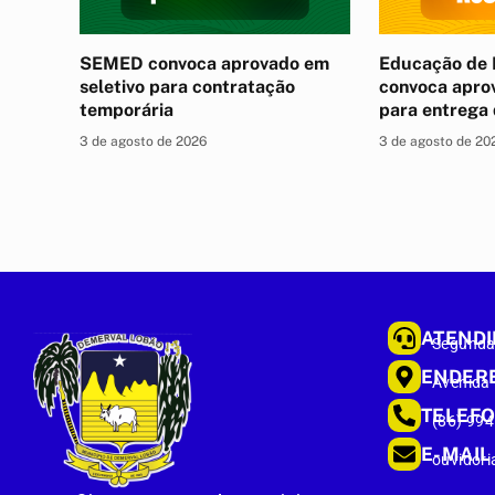
SEMED convoca aprovado em
Educação de 
seletivo para contratação
convoca apro
temporária
para entrega
3 de agosto de 2026
3 de agosto de 20
ATEND
Segunda 
ENDER
Avenida
TELEF
(86) 99
E-MAIL
ouvidori