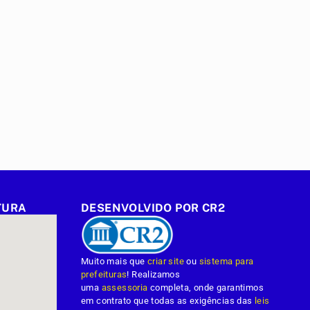
TURA
DESENVOLVIDO POR CR2
Muito mais que
criar site
ou
sistema para
prefeituras
! Realizamos
uma
assessoria
completa, onde garantimos
em contrato que todas as exigências das
leis