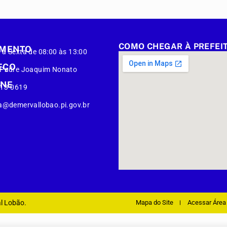
COMO CHEGAR À PREFEI
IMENTO
à Sexta de 08:00 às 13:00
EÇO
 Padre Joaquim Nonato
ONE
413-0619
a@demervallobao.pi.gov.br
al Lobão.
Mapa do Site
Acessar Área 