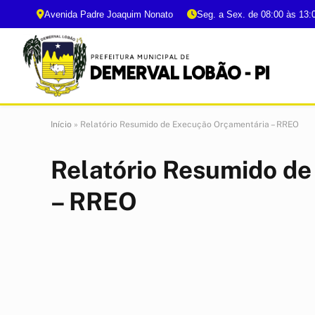
Avenida Padre Joaquim Nonato
Seg. a Sex. de 08:00 às 13:
Início
»
Relatório Resumido de Execução Orçamentária – RREO
Relatório Resumido d
– RREO