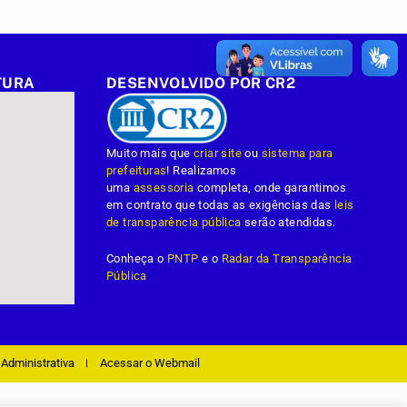
TURA
DESENVOLVIDO POR CR2
Muito mais que
criar site
ou
sistema para
prefeituras
! Realizamos
uma
assessoria
completa, onde garantimos
em contrato que todas as exigências das
leis
de transparência pública
serão atendidas.
Conheça o
PNTP
e o
Radar da Transparência
Pública
Administrativa
Acessar o Webmail