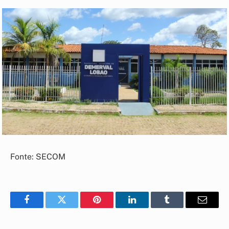
Fonte: SECOM
Facebook
Twitter
Pinterest
LinkedIn
Tumblr
E-
mail