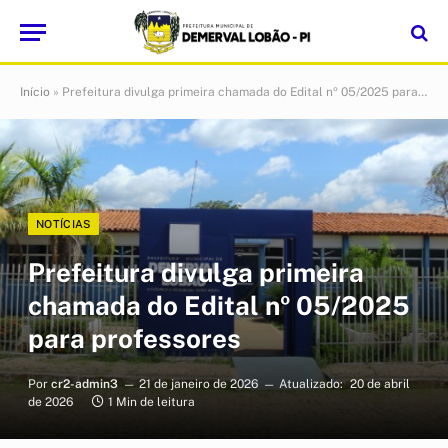
Início
»
Prefeitura divulga primeira chamada do Edital nº 05/2025 para professores
NOTÍCIAS
Prefeitura divulga primeira
chamada do Edital nº 05/2025
para professores
Por
cr2-admin3
21 de janeiro de 2026
Atualizado:
20 de abril
de 2026
1 Min de leitura