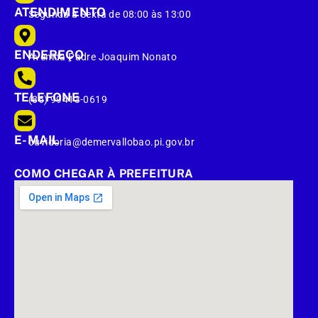
ATENDIMENTO
Segunda à Sexta de 08:00 às 13:00
ENDEREÇO
Avenida Padre Joaquim Nonato
TELEFONE
(86) 99413-0619
E-MAIL
ouvidoria@demervallobao.pi.gov.br
COMO CHEGAR À PREFEITURA