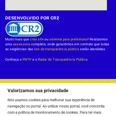
DESENVOLVIDO POR CR2
Muito mais que
criar site
ou
sistema para prefeituras
! Realizamos
uma
assessoria
completa, onde garantimos em contrato que todas
as exigências das
leis de transparência pública
serão atendidas.
Conheça o
PNTP
e o
Radar da Transparência Pública
Prefeitura Municipal da Demerval Lobão.
Todos os direitos reservados a
Valorizamos sua privacidade
Mapa do Site
Acessar Área Administrativa
Acessar o Webmail
Nós usamos cookies para melhorar sua experiência de
navegação no portal. Ao utilizar nosso portal, você concorda
com a política de monitoramento de cookies. Para ter mais