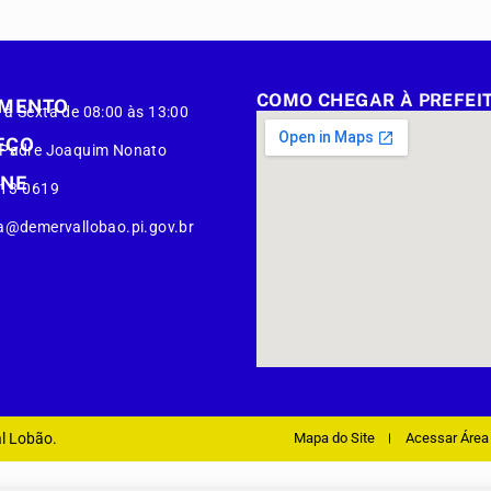
COMO CHEGAR À PREFEI
IMENTO
à Sexta de 08:00 às 13:00
EÇO
 Padre Joaquim Nonato
ONE
413-0619
a@demervallobao.pi.gov.br
al Lobão.
Mapa do Site
Acessar Área 