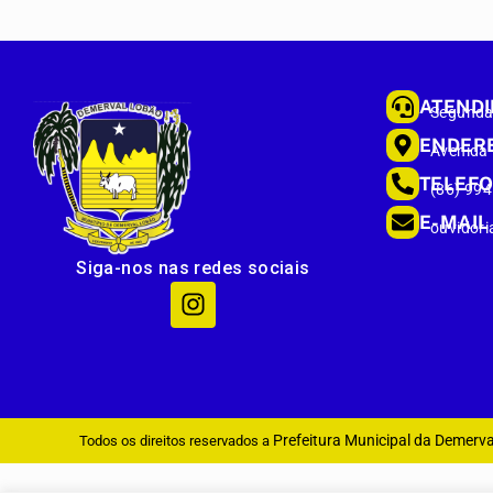
ATEND
Segunda 
ENDER
Avenida
TELEF
(86) 99
E-MAIL
ouvidori
Siga-nos nas redes sociais
Prefeitura Municipal da Demerv
Todos os direitos reservados a