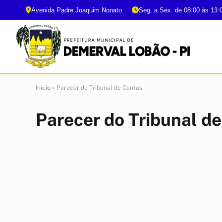
Avenida Padre Joaquim Nonato
Seg. a Sex. de 08:00 às 13:
Início
»
Parecer do Tribunal de Contas
Parecer do Tribunal d