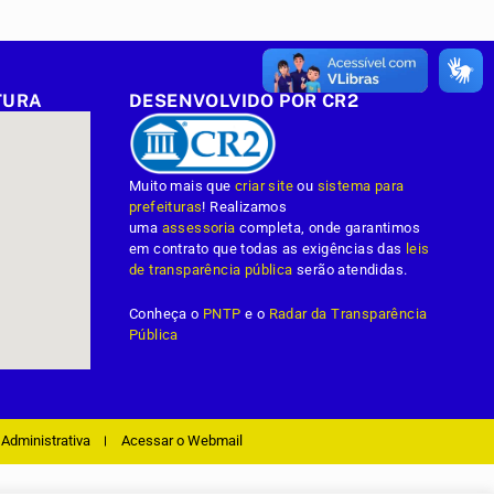
TURA
DESENVOLVIDO POR CR2
Muito mais que
criar site
ou
sistema para
prefeituras
! Realizamos
uma
assessoria
completa, onde garantimos
em contrato que todas as exigências das
leis
de transparência pública
serão atendidas.
Conheça o
PNTP
e o
Radar da Transparência
Pública
Administrativa
Acessar o Webmail