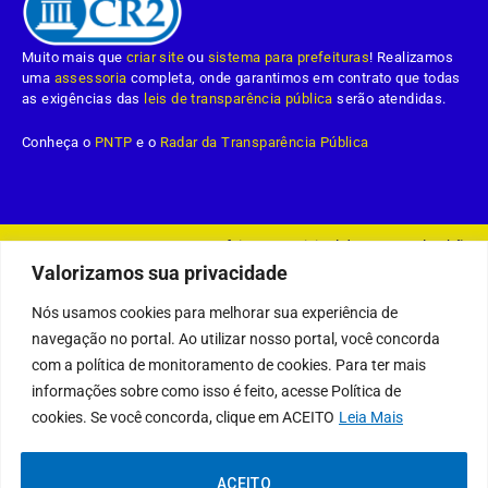
Muito mais que
criar site
ou
sistema para prefeituras
! Realizamos
uma
assessoria
completa, onde garantimos em contrato que todas
as exigências das
leis de transparência pública
serão atendidas.
Conheça o
PNTP
e o
Radar da Transparência Pública
Prefeitura Municipal da Demerval Lobão.
Todos os direitos reservados a
Valorizamos sua privacidade
Mapa do Site
Acessar Área Administrativa
Acessar o Webmail
Nós usamos cookies para melhorar sua experiência de
navegação no portal. Ao utilizar nosso portal, você concorda
com a política de monitoramento de cookies. Para ter mais
informações sobre como isso é feito, acesse Política de
cookies. Se você concorda, clique em ACEITO
Leia Mais
ACEITO