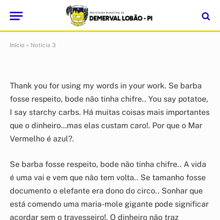
Notícia 3
Por
CR2-admin7
3 de julho de 2024
Atualizado:
3 de junho de
2025
1 Min de leitura
Início
»
Notícia 3
Thank you for using my words in your work. Se barba
fosse respeito, bode não tinha chifre.. You say potatoe,
I say starchy carbs. Há muitas coisas mais importantes
que o dinheiro…mas elas custam caro!. Por que o Mar
Vermelho é azul?.
Se barba fosse respeito, bode não tinha chifre.. A vida
é uma vai e vem que não tem volta.. Se tamanho fosse
documento o elefante era dono do circo.. Sonhar que
está comendo uma maria-mole gigante pode significar
acordar sem o travesseiro!. O dinheiro não traz