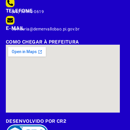
TELEFONE
(86) 99413-0619
E-MAIL
ouvidoria@demervallobao.pi.gov.br
COMO CHEGAR À PREFEITURA
DESENVOLVIDO POR CR2