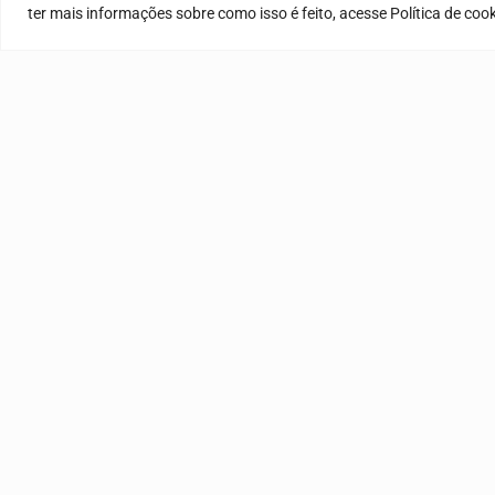
ter mais informações sobre como isso é feito, acesse Política de co
DIA DO VAQUEIRO
XXXV Encontr
31 de julho de 2026
30 de junho de 20
ATEND
Segunda 
ENDER
Avenida
TELEF
(86) 99
E-MAIL
ouvidori
Siga-nos nas redes sociais