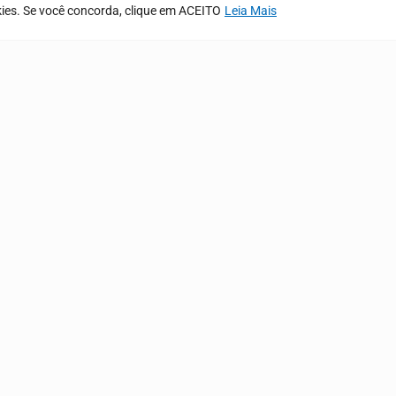
okies. Se você concorda, clique em ACEITO
Leia Mais
o de Folguedos
26
COMO CHEGAR À PREFEI
IMENTO
à Sexta de 08:00 às 13:00
EÇO
 Padre Joaquim Nonato
ONE
413-0619
a@demervallobao.pi.gov.br