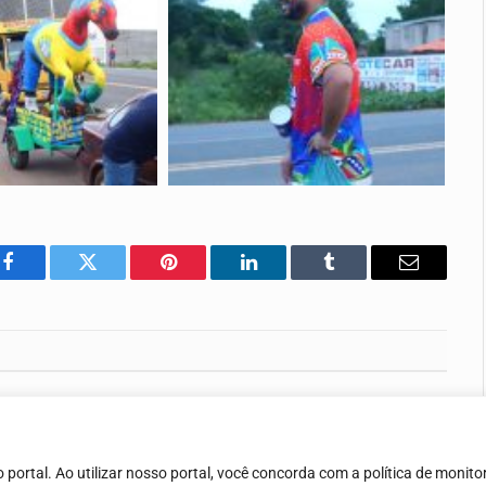
Facebook
Twitter
Pinterest
LinkedIn
Tumblr
E-
mail
Arena da Copa – 24/06
25 de junho de 2026
ortal. Ao utilizar nosso portal, você concorda com a política de monit