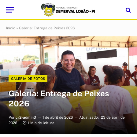
Início
»
Galeria: Entrega de Peixes 2026
GALERIA DE FOTOS
Galeria: Entrega de Peixes
2026
Por
cr2-admin3
1 de abril de 2026
Atualizado:
23 de abril de
2026
1 Min de leitura