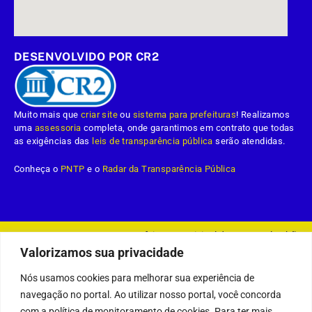
DESENVOLVIDO POR CR2
Muito mais que
criar site
ou
sistema para prefeituras
! Realizamos
uma
assessoria
completa, onde garantimos em contrato que todas
as exigências das
leis de transparência pública
serão atendidas.
Conheça o
PNTP
e o
Radar da Transparência Pública
Prefeitura Municipal da Demerval Lobão.
Todos os direitos reservados a
Valorizamos sua privacidade
Mapa do Site
Acessar Área Administrativa
Acessar o Webmail
Nós usamos cookies para melhorar sua experiência de
navegação no portal. Ao utilizar nosso portal, você concorda
com a política de monitoramento de cookies. Para ter mais