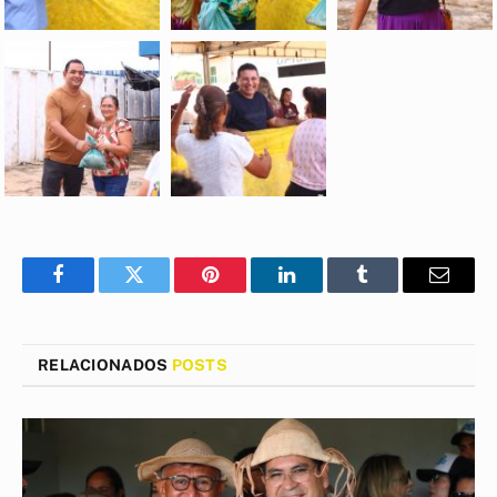
Facebook
Twitter
Pinterest
LinkedIn
Tumblr
E-
mail
RELACIONADOS
POSTS