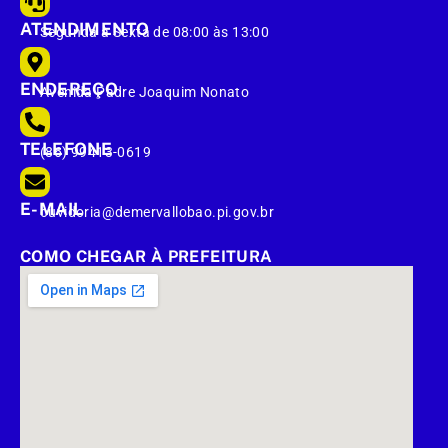
ATENDIMENTO
Segunda à Sexta de 08:00 às 13:00
ENDEREÇO
Avenida Padre Joaquim Nonato
TELEFONE
(86) 99413-0619
E-MAIL
ouvidoria@demervallobao.pi.gov.br
COMO CHEGAR À PREFEITURA