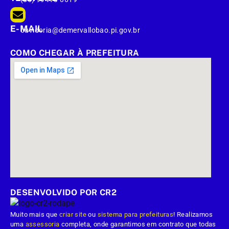
E-MAIL
ouvidoria@demervallobao.pi.gov.br
COMO CHEGAR À PREFEITURA
DESENVOLVIDO POR CR2
Muito mais que
criar site
ou
sistema para prefeituras
! Realizamos
uma
assessoria
completa, onde garantimos em contrato que todas