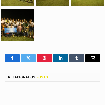
Facebook
Twitter
Pinterest
LinkedIn
Tumblr
E-
mail
RELACIONADOS
POSTS