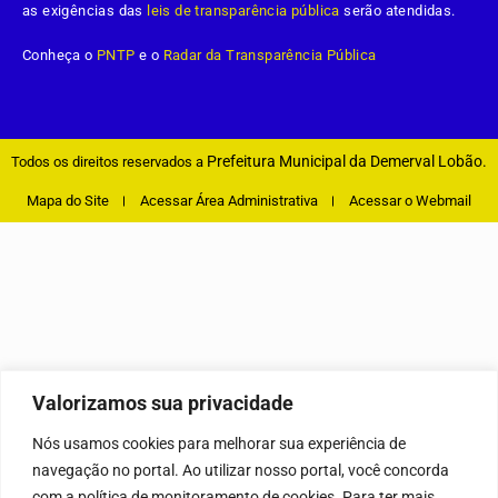
as exigências das
leis de transparência pública
serão atendidas.
Conheça o
PNTP
e o
Radar da Transparência Pública
Prefeitura Municipal da Demerval Lobão.
Todos os direitos reservados a
Mapa do Site
Acessar Área Administrativa
Acessar o Webmail
Valorizamos sua privacidade
Nós usamos cookies para melhorar sua experiência de
navegação no portal. Ao utilizar nosso portal, você concorda
com a política de monitoramento de cookies. Para ter mais