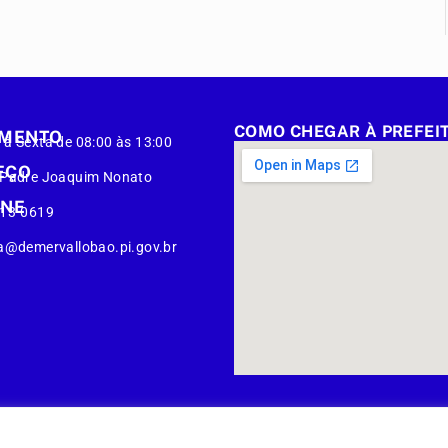
COMO CHEGAR À PREFEI
IMENTO
à Sexta de 08:00 às 13:00
EÇO
 Padre Joaquim Nonato
ONE
413-0619
a@demervallobao.pi.gov.br
al Lobão.
Mapa do Site
Acessar Área 