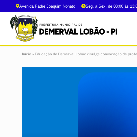
Avenida Padre Joaquim Nonato
Seg. a Sex. de 08:00 às 13:
Início
»
Educação de Demerval Lobão divulga convocação de profe