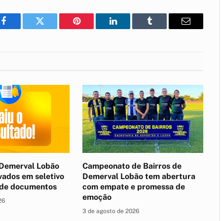
Facebook
Twitter
Pinterest
LinkedIn
Tumblr
E-
mail
Demerval Lobão
Campeonato de Bairros de
vados em seletivo
Demerval Lobão tem abertura
 de documentos
com empate e promessa de
emoção
26
3 de agosto de 2026