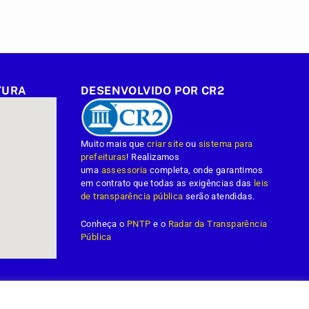
TURA
DESENVOLVIDO POR CR2
Muito mais que
criar site
ou
sistema para
prefeituras
! Realizamos
uma
assessoria
completa, onde garantimos
em contrato que todas as exigências das
leis
de transparência pública
serão atendidas.
Conheça o
PNTP
e o
Radar da Transparência
Pública
Administrativa
Acessar o Webmail