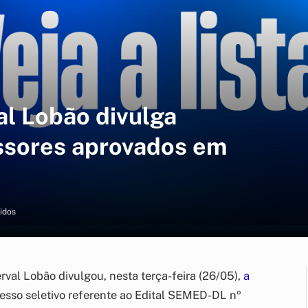
l Lobão divulga
ssores aprovados em
lidos
al Lobão divulgou, nesta terça-feira (26/05),
a
esso seletivo referente ao Edital SEMED-DL nº