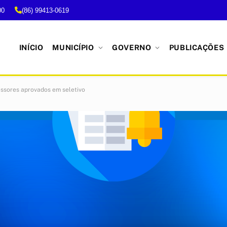
00
(86) 99413-0619
INÍCIO
MUNICÍPIO
GOVERNO
PUBLICAÇÕES
ssores aprovados em seletivo