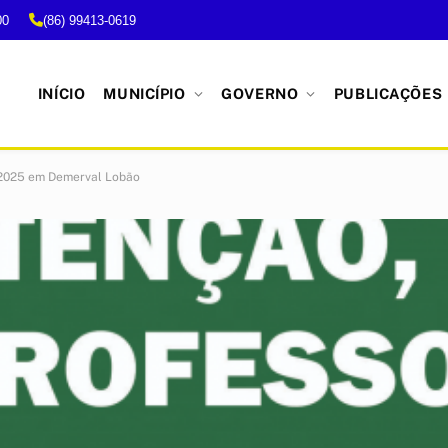
00
(86) 99413-0619
INÍCIO
MUNICÍPIO
GOVERNO
PUBLICAÇÕES
/2025 em Demerval Lobão