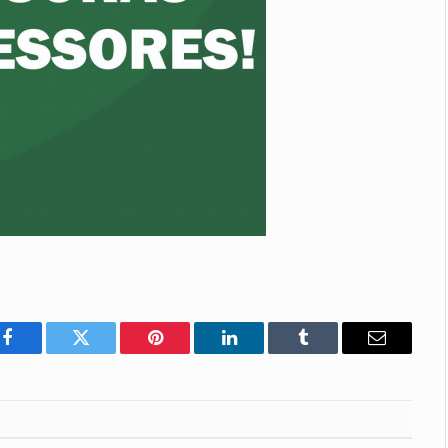
Facebook
Twitter
Pinterest
LinkedIn
Tumblr
E-
mail