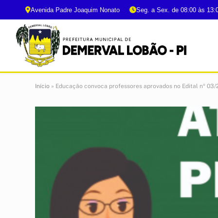
Avenida Padre Joaquim Nonato
Seg. a Sex. de 08:00 às 13:
Início
»
Educação convoca professores aprovados no Edital nº 03