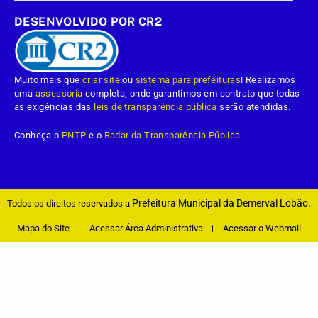
DESENVOLVIDO POR CR2
Muito mais que
criar site
ou
sistema para prefeituras
! Realizamos
uma
assessoria
completa, onde garantimos em contrato que todas
as exigências das
leis de transparência pública
serão atendidas.
Conheça o
PNTP
e o
Radar da Transparência Pública
Prefeitura Municipal da Demerval Lobão.
Todos os direitos reservados a
Mapa do Site
Acessar Área Administrativa
Acessar o Webmail