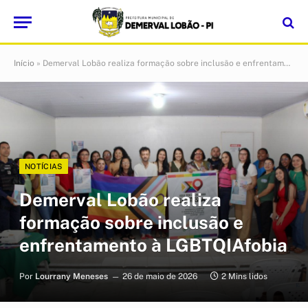
Início
»
Demerval Lobão realiza formação sobre inclusão e enfrentamento à LGBTQIAfobia
NOTÍCIAS
Demerval Lobão realiza
formação sobre inclusão e
enfrentamento à LGBTQIAfobia
Por
Lourrany Meneses
26 de maio de 2026
2 Mins lidos