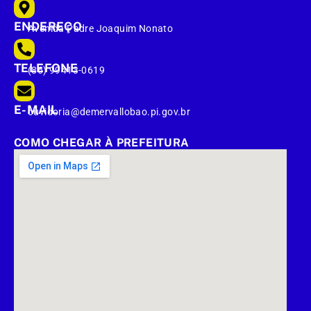
ENDEREÇO
Avenida Padre Joaquim Nonato
TELEFONE
(86) 99413-0619
E-MAIL
ouvidoria@demervallobao.pi.gov.br
COMO CHEGAR À PREFEITURA