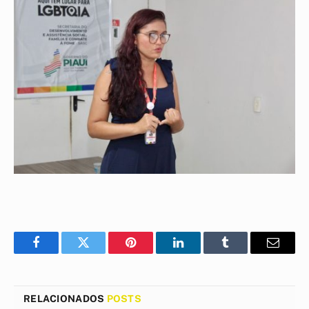
Facebook
Twitter
Pinterest
LinkedIn
Tumblr
E-
mail
RELACIONADOS
POSTS