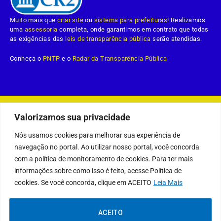
Muito mais que
criar site
ou
sistema para prefeituras
! Realizamos
uma
assessoria
completa, onde garantimos em contrato que todas
as exigências das
leis de transparência pública
serão atendidas.
Conheça o
PNTP
e o
Radar da Transparência Pública
Prefeitura Municipal da Demerval Lobão.
Todos os direitos reservados a
Valorizamos sua privacidade
Mapa do Site
Acessar Área Administrativa
Acessar o Webmail
Nós usamos cookies para melhorar sua experiência de
navegação no portal. Ao utilizar nosso portal, você concorda
com a política de monitoramento de cookies. Para ter mais
informações sobre como isso é feito, acesse Política de
cookies. Se você concorda, clique em ACEITO
Leia Mais
ACEITO