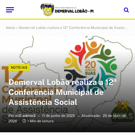
Início
»
Demerval Lobão realiza a 12ª Conferência Municipal de Assistência Social
NOTÍCIAS
Demerval Lobão realiza a 12ª
Conferência Municipal de
Assistência Social
Por
cr2-admin3
11 de junho de 2025
Atualizado:
20 de abril de
2026
1 Min de leitura