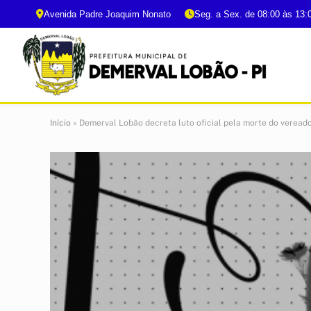
Avenida Padre Joaquim Nonato
Seg. a Sex. de 08:00 às 13:
Início
»
Demerval Lobão decreta luto oficial pela morte do veread