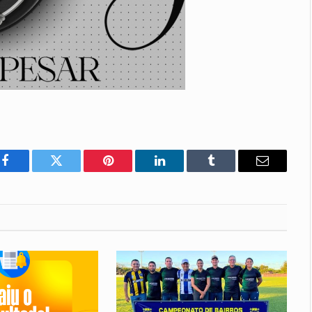
Facebook
Twitter
Pinterest
LinkedIn
Tumblr
E-
mail