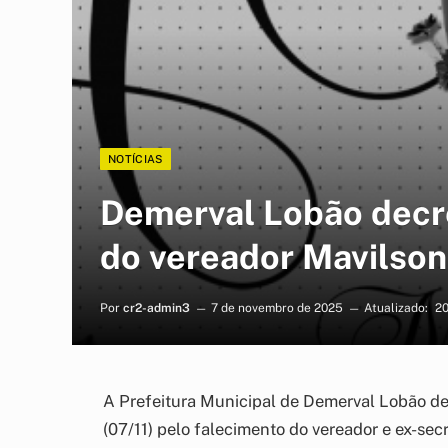
NOTÍCIAS
Demerval Lobão decret
do vereador Mavilson
Por
cr2-admin3
7 de novembro de 2025
Atualizado:
20
A Prefeitura Municipal de Demerval Lobão decr
(07/11) pelo falecimento do vereador e ex-sec