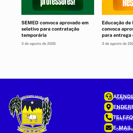
SEMED convoca aprovado em
Educação de 
seletivo para contratação
convoca apro
temporária
para entrega
3 de agosto de 2026
3 de agosto de 20
ATEND
Segunda 
ENDER
Avenida
TELEF
(86) 99
E-MAIL
ouvidori