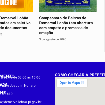
Demerval Lobão
Campeonato de Bairros de
vados em seletivo
Demerval Lobão tem abertura
 de documentos
com empate e promessa de
emoção
26
3 de agosto de 2026
COMO CHEGAR À PREFEI
IMENTO
à Sexta de 08:00 às 13:00
EÇO
 Padre Joaquim Nonato
ONE
413-0619
a@demervallobao.pi.gov.br