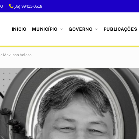
00
(86) 99413-0619
INÍCIO
MUNICÍPIO
GOVERNO
PUBLICAÇÕES
or Mavilson Veloso