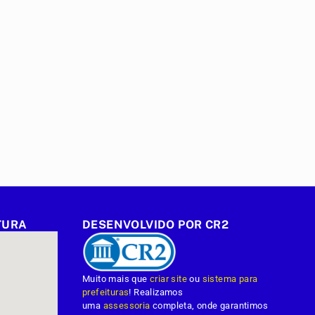
TURA
DESENVOLVIDO POR CR2
Muito mais que
criar site
ou
sistema para
prefeituras
! Realizamos
uma
assessoria
completa, onde garantimos