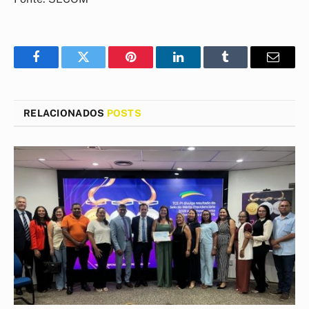
Facebook
Twitter
Pinterest
LinkedIn
Tumblr
E-
mail
RELACIONADOS
POSTS