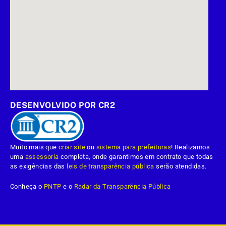
DESENVOLVIDO POR CR2
Muito mais que
criar site
ou
sistema para prefeituras
! Realizamos
uma
assessoria
completa, onde garantimos em contrato que todas
as exigências das
leis de transparência pública
serão atendidas.
Conheça o
PNTP
e o
Radar da Transparência Pública