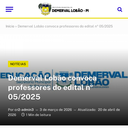
Início
»
Demerval Lobão convoca professores do edital nº 05/2025
NOTÍCIAS
Demerval Lobão convoca
professores do edital nº
05/2025
Por
cr2-admin3
3 de março de 2026
Atualizado:
20 de abril de
2026
1 Min de leitura