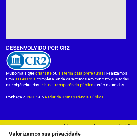
DESENVOLVIDO POR CR2
Muito mais que
criar site
ou
sistema para prefeituras
! Realizamos
uma
assessoria
completa, onde garantimos em contrato que todas
as exigências das
leis de transparência pública
serão atendidas.
Conheça o
PNTP
e o
Radar da Transparência Pública
Prefeitura Municipal da Demerval Lobão.
Todos os direitos reservados a
Valorizamos sua privacidade