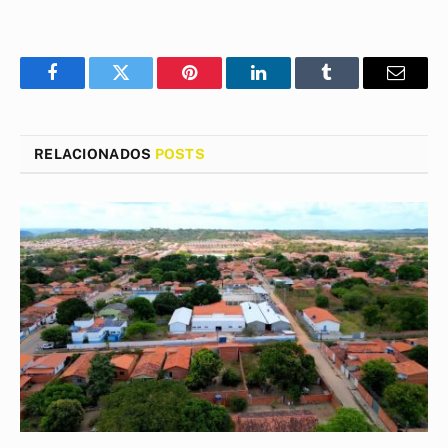
Facebook
Twitter
Pinterest
LinkedIn
Tumblr
E-
mail
RELACIONADOS
POSTS