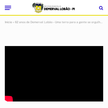
orgulhar!
Por
cr2-admin3
21 de janeiro de 2026
Atualizado:
23 de abril
de 2026
1 Min de leitura
Início
»
62 anos de Demerval Lobão – Uma terra para a gente se orgulhar!