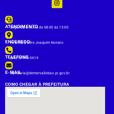
ATENDIMENTO
Segunda à Sexta de 08:00 às 13:00
ENDEREÇO
Avenida Padre Joaquim Nonato
TELEFONE
(86) 99413-0619
E-MAIL
ouvidoria@demervallobao.pi.gov.br
COMO CHEGAR À PREFEITURA